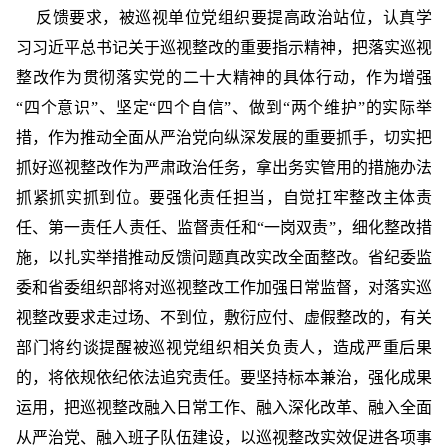
反馈要求，被巡视单位党组织要提高政治站位，认真学
习
习
近平
总书记
关于巡视整改的重要指示
精神
，把
落实
巡视
整改作为
贯彻
落实
党的
二十大
精神
的具体行动，作为增强
“
四个意识
”、坚定“
四个自信
”、做到“
两个维护
”的实际举
措，作为推动全面从严治党向纵深发展的重要抓手，切实把
抓好巡视整改作为严肃政治任务，拿出务实管用的措施办法
抓紧抓实抓到位。要强化责任担当，自觉扛牢整改主体责
任、第一责任人责任、监督责任和“一岗双责”，细化整改措
施，以扎实举措推动反馈问题真改实改全面整改。省纪委监
委和省委组织部将对巡视整改工作加强日常监督，对
落实
巡
视整改要求走过场、不到位，敷衍应付、虚假整改的，有关
部门将约谈提醒被巡视党组织相关负责人，造成严重后果
的，将依规依纪依法追究责任。要坚持标本兼治，强化成果
运用，把巡视整改融入日常工作、融入深化改革、融入全面
从严治党、融入班子队伍建设，以巡视整改实效促进各项事