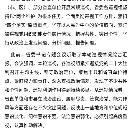
（市、区）、部分省直单位开展常规巡视。省委各巡视组坚
持以“
两个维护
”为根本任务，全面
贯彻
巡视工作方针，紧扣
“四个
落实
”监督重点，坚守以人民为中心的价值取向，紧盯
被巡视党组织职能责任履行情况，把握共性、突出个性，坚
持从政治上发现问题、分析问题、报告问题。
此前，省委书记专题会议听取了本轮巡视情况综合汇
报。会议强调，本轮巡视，各巡视组紧扣迎接党的
二十大
胜
利召开主题主线，坚守政治定位，聚焦市县和省直单位特
点，紧盯权力和责任，深入查找政治偏差，发现了不少共性
和个性问题，巡视利剑作用得到持续彰显。从巡视情况看，
省直单位和市县在政治建设、履职尽责、管党治党、能力作
风等方面还存在不少突出问题，反映出一些地方和单位规矩
意识淡化、纪律意识不强、法治意识弱化，必须引起高度重
视，认真推动解决。